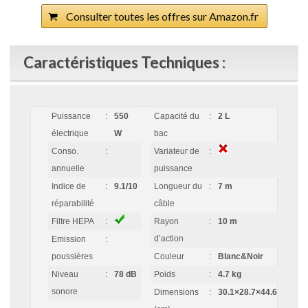
Consulter toutes les offres sur Amazon.fr
Caractéristiques Techniques :
Puissance
:
550
Capacité du
:
2 L
électrique
W
bac
Conso.
:
Variateur de
:
annuelle
puissance
Indice de
:
9.1/10
Longueur du
:
7 m
réparabilité
câble
Filtre HEPA
:
Rayon
:
10 m
d’action
Emission
:
poussières
Couleur
:
Blanc&Noir
Niveau
:
78 dB
Poids
:
4.7 kg
sonore
Dimensions
:
30.1×28.7×44.6