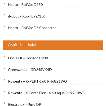
Neato – BotVac D750
iRobot – Roomba i7156
Neato – BotVac D6 Connected
Aspirateur balai
OSOTEK – Horizon H200
Greenworks – GD24SVK4D
Rowenta – X-PERT 6.60 RH6821WO
Rowenta – X-Force Flex 14.60 Aqua RH99C3WO
Electrolux – Pure Q9