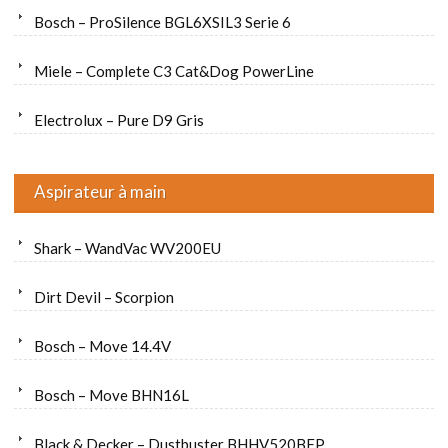
Bosch – ProSilence BGL6XSIL3 Serie 6
Miele – Complete C3 Cat&Dog PowerLine
Electrolux – Pure D9 Gris
Aspirateur à main
Shark – WandVac WV200EU
Dirt Devil – Scorpion
Bosch – Move 14.4V
Bosch – Move BHN16L
Black & Decker – Dustbuster BHHV520BFP