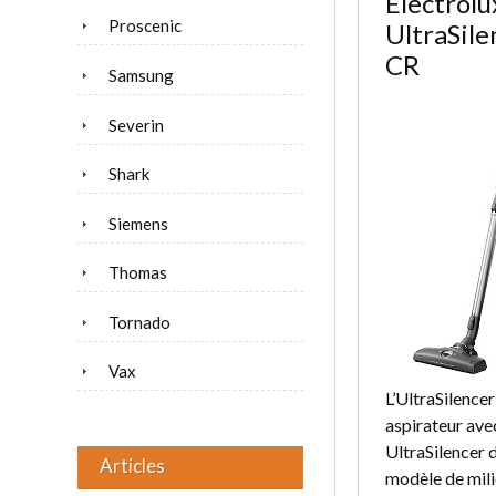
Electrolu
Proscenic
UltraSil
CR
Samsung
Severin
Shark
Siemens
Thomas
Tornado
Vax
L’UltraSilenc
aspirateur avec
UltraSilencer d
Articles
modèle de mil