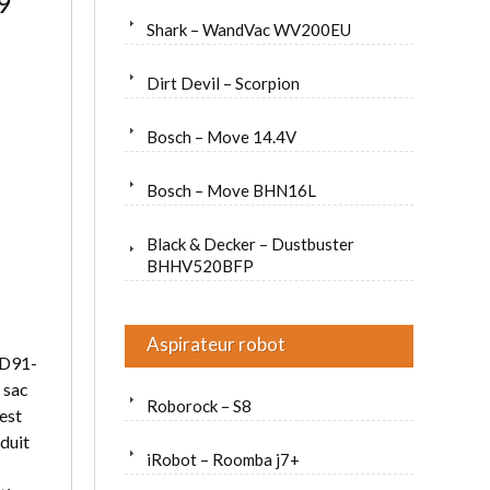
9
Shark – WandVac WV200EU
Dirt Devil – Scorpion
Bosch – Move 14.4V
Bosch – Move BHN16L
Black & Decker – Dustbuster
BHHV520BFP
Aspirateur robot
PD91-
 sac
Roborock – S8
est
éduit
iRobot – Roomba j7+