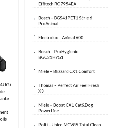
Effitech RO7954EA
Bosch – BGS41PET1 Série 6
ProAnimal
Electrolux – Animal 600
Bosch – ProHygienic
BGC21HYG1
Miele – Blizzard CX1 Comfort
1A4UG)
Thomas – Perfect Air Feel Fresh
X3
 de
iante
Miele – Boost CX1 Cat&Dog
PowerLine
ement
oils
Polti – Unico MCV85 Total Clean