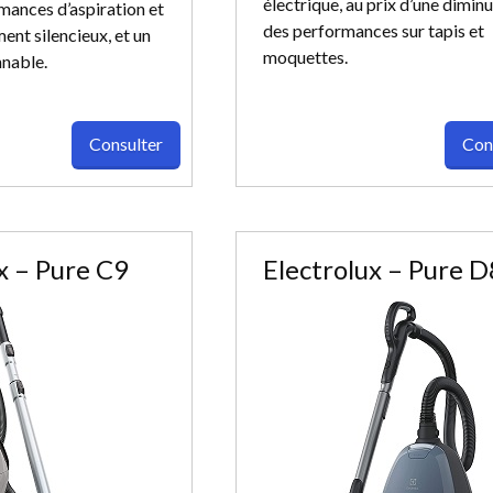
électrique, au prix d’une dimin
ances d’aspiration et
des performances sur tapis et
ent silencieux, et un
moquettes.
nnable.
Consulter
Con
x – Pure C9
Electrolux – Pure D