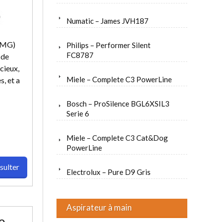
Numatic – James JVH187
-4MG)
Philips – Performer Silent
FC8787
 de
cieux,
Miele – Complete C3 PowerLine
, et a
Bosch – ProSilence BGL6XSIL3
Serie 6
Miele – Complete C3 Cat&Dog
PowerLine
sulter
Electrolux – Pure D9 Gris
Aspirateur à main