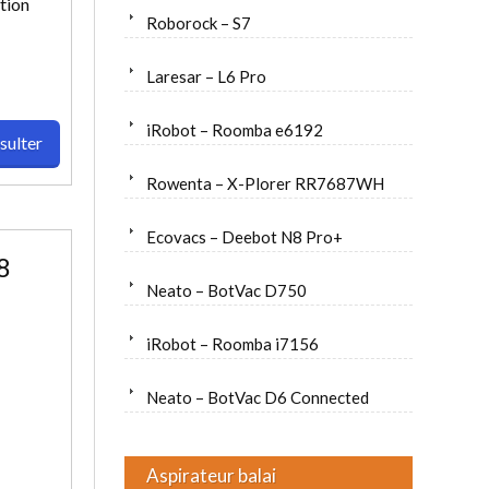
ution
Roborock – S7
Laresar – L6 Pro
iRobot – Roomba e6192
sulter
Rowenta – X-Plorer RR7687WH
Ecovacs – Deebot N8 Pro+
8
Neato – BotVac D750
iRobot – Roomba i7156
Neato – BotVac D6 Connected
Aspirateur balai