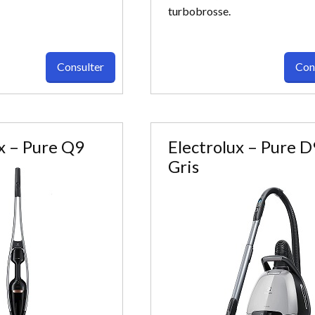
turbobrosse.
Consulter
Con
x – Pure Q9
Electrolux – Pure D
Gris