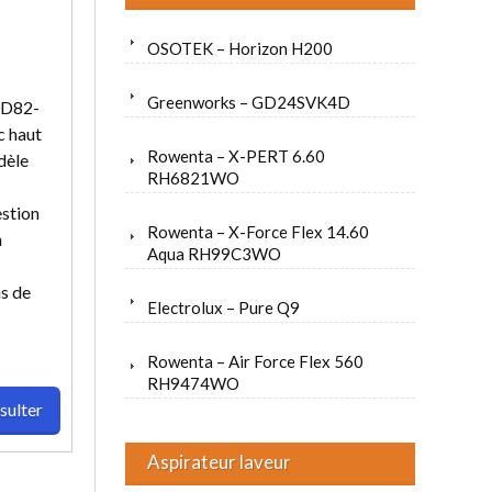
OSOTEK – Horizon H200
Greenworks – GD24SVK4D
PD82-
c haut
Rowenta – X-PERT 6.60
dèle
RH6821WO
stion
Rowenta – X-Force Flex 14.60
n
Aqua RH99C3WO
s de
Electrolux – Pure Q9
Rowenta – Air Force Flex 560
RH9474WO
sulter
Aspirateur laveur