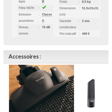
tapis
B
Poids
:
6.5 kg
Filtre HEPA
:
Dimensions
:
51.5x31x31
Emission
:
Classe
(cm)
poussières
A
Garantie
:
2 ans
Niveau
:
76 dB
constructeur
sonore
Prix indicatif
:
499 €
Accessoires :