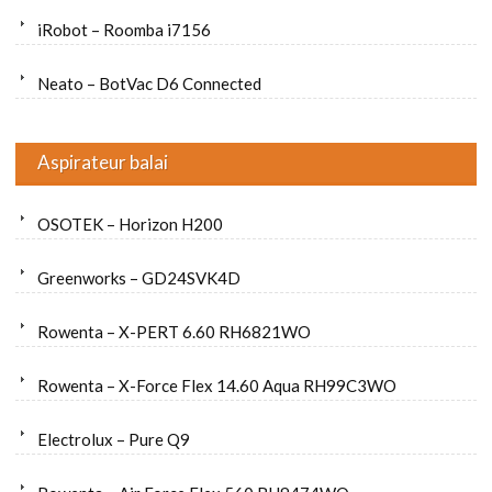
iRobot – Roomba i7156
Neato – BotVac D6 Connected
Aspirateur balai
OSOTEK – Horizon H200
Greenworks – GD24SVK4D
Rowenta – X-PERT 6.60 RH6821WO
Rowenta – X-Force Flex 14.60 Aqua RH99C3WO
Electrolux – Pure Q9