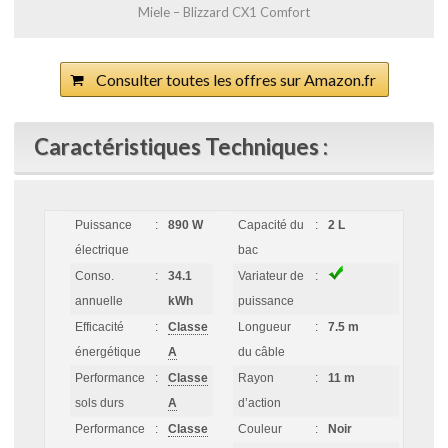
Miele – Blizzard CX1 Comfort
Consulter toutes les offres sur Amazon.fr
Caractéristiques Techniques :
Puissance
:
890 W
Capacité du
:
2 L
électrique
bac
Conso.
:
34.1
Variateur de
:
annuelle
kWh
puissance
Efficacité
:
Classe
Longueur
:
7.5 m
énergétique
A
du câble
Performance
:
Classe
Rayon
:
11 m
sols durs
A
d’action
Performance
:
Classe
Couleur
:
Noir