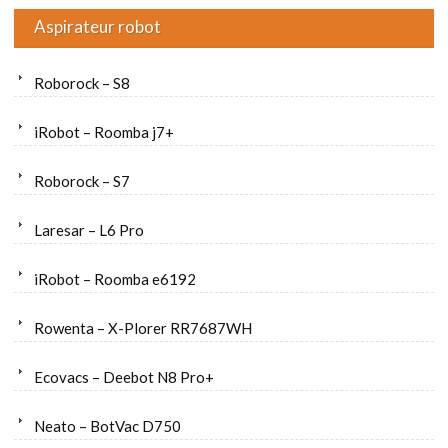
Aspirateur robot
Roborock – S8
iRobot – Roomba j7+
Roborock – S7
Laresar – L6 Pro
iRobot – Roomba e6192
Rowenta – X-Plorer RR7687WH
Ecovacs – Deebot N8 Pro+
Neato – BotVac D750