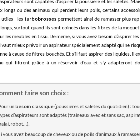
aspirateurs sont capables d’aspirer la poussière et les saletés. Mai
 longs ou des animaux qui perdent leurs poils, certains accessoi
utiles : les
turbobrosses
permettent ainsi de ramasser plus ra
 longs, surtout quand ils sont coincés dans les fibres de la moquet
ur les meubles en tissu. De même, si vous avez besoin d’aspirer les
il vaut mieux prévoir un aspirateur spécialement adapté qui ne risq
e à cause de filtres bouchés. Et s’il faut aspirer des liquides, il e
au qui filtrent grâce à un réservoir d’eau et s’y adapteront d
omment faire son choix :
Pour un
besoin classique
(poussières et saletés du quotidien) : tou
types d’aspirateurs sont adaptés (traineaux avec et sans sac, aspira
balai, robot…).
Si vous avez beaucoup de cheveux ou de poils d’animaux à ramasser