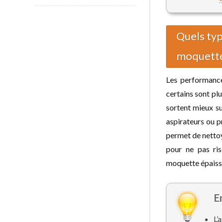
Quels typ
moquette
Les performance
certains sont plu
sortent mieux sur
aspirateurs ou p
permet de nettoye
pour ne pas ri
moquette épaiss
E
L’