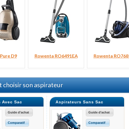
 Pure D9
Rowenta RO6491EA
Rowenta RO768
choisir son aspirateur
s Avec Sac
Aspirateurs Sans Sac
Guide d’achat
Guide d’achat
Comparatif
Comparatif