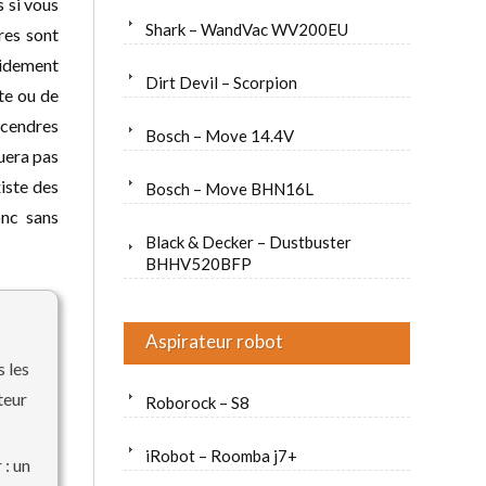
s si vous
Shark – WandVac WV200EU
res sont
pidement
Dirt Devil – Scorpion
te ou de
 cendres
Bosch – Move 14.4V
uera pas
xiste des
Bosch – Move BHN16L
onc sans
Black & Decker – Dustbuster
BHHV520BFP
Aspirateur robot
s les
teur
Roborock – S8
iRobot – Roomba j7+
 : un