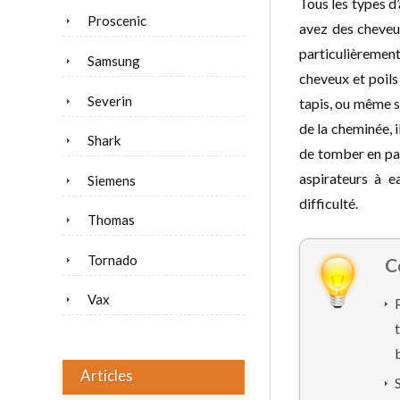
Tous les types d’
Proscenic
avez des cheveux
particulièrement 
Samsung
cheveux et poils
Severin
tapis, ou même s
de la cheminée, 
Shark
de tomber en pann
aspirateurs à e
Siemens
difficulté.
Thomas
Tornado
C
Vax
Articles