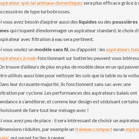
aspirateur spécial animaux domestiques
sera plus efficace grâce à 
accessoires de type turbobrosses.
Si vous avez besoin d’aspirer aussi des
liquides
ou des
poussières 
fines
qui risquent d’endommager un aspirateur standard, le choix d
aspirateur avec filtration à eau sera pertinent.
Si vous voulez un
modèle sans fil
, ou d’appoint : les
aspirateurs bal
aspirateurs à main
fonctionnant sur batteries peuvent vous intéress
On trouve d’ailleurs de plus en plus de modèle deux en un qui peuve
être utilisés aussi bien pour nettoyer les sols que la table ou la voitu
Dans leur écrasante majorité, ils fonctionnent sans sac avec une
filtration par cyclone. Les performances des aspirateurs balais ont
tendance à s’améliorer, et comme leur design est séduisant certains
choisissent de faire tout leur ménage avec !
Si vous avez peu de place : il sera intéressant de choisir un aspirate
dimensions réduites, par exemple un
traineau compact
ou un
aspira
balai
, qui seront faciles à ranger.