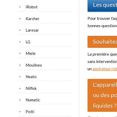
Les quest
iRobot
Pour trouver l’as
Karcher
bonnes questions
Laresar
Souhaitez
LG
Miele
La première ques
sans intervention 
Moulinex
un
aspirateur ro
Neato
L’apparei
Nilfisk
ou des po
Numatic
liquides ?
Polti