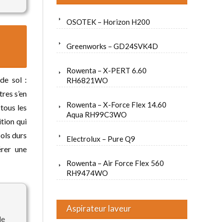
OSOTEK – Horizon H200
Greenworks – GD24SVK4D
Rowenta – X-PERT 6.60
de sol :
RH6821WO
tres s’en
Rowenta – X-Force Flex 14.60
 tous les
Aqua RH99C3WO
tion qui
sols durs
Electrolux – Pure Q9
érer une
Rowenta – Air Force Flex 560
RH9474WO
Aspirateur laveur
de