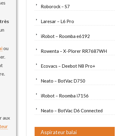
ses
Roborock – S7
très
Laresar – L6 Pro
’un
iRobot – Roomba e6192
ai
ou
Rowenta – X-Plorer RR7687WH
er.
nt
Ecovacs – Deebot N8 Pro+
re.
Neato – BotVac D750
iRobot – Roomba i7156
Neato – BotVac D6 Connected
ur aux
teur
Aspirateur balai