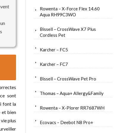
uvent
Rowenta – X-Force Flex 14.60
Aqua RH99C3WO
 un
Bissell – CrossWave X7 Plus
es
Cordless Pet
Karcher – FC5
Karcher – FC7
Bissell – CrossWave Pet Pro
orrectes
Thomas – Aqua+ Allergy&Family
 ce sont
i font la
Rowenta – X-Plorer RR7687WH
 et bien
 vie plus
Ecovacs – Deebot N8 Pro+
urveiller