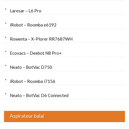
Laresar – L6 Pro
iRobot – Roomba e6192
Rowenta – X-Plorer RR7687WH
Ecovacs – Deebot N8 Pro+
Neato – BotVac D750
iRobot – Roomba i7156
Neato – BotVac D6 Connected
Aspirateur balai