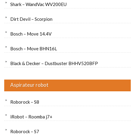
Shark – WandVac WV200EU
Dirt Devil – Scorpion
Bosch – Move 14.4V
Bosch – Move BHN16L
Black & Decker – Dustbuster BHHV520BFP
Aspirateur robot
Roborock – S8
iRobot – Roomba j7+
Roborock – S7