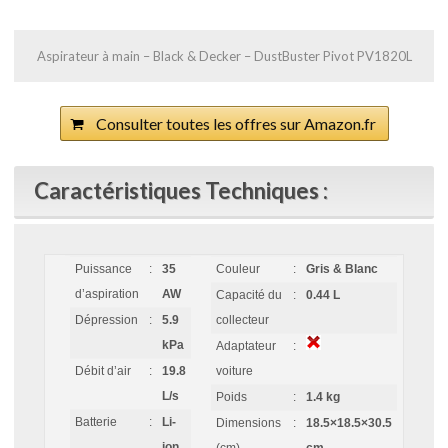
Aspirateur à main – Black & Decker – DustBuster Pivot PV1820L
Consulter toutes les offres sur Amazon.fr
Caractéristiques Techniques :
Puissance
:
35
Couleur
:
Gris & Blanc
d’aspiration
AW
Capacité du
:
0.44 L
Dépression
:
5.9
collecteur
kPa
Adaptateur
:
Débit d’air
:
19.8
voiture
L/s
Poids
:
1.4 kg
Batterie
:
Li-
Dimensions
:
18.5×18.5×30.5
ion