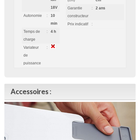
(cm)
cm
18V
Garantie
:
2 ans
Autonomie
:
10
constructeur
min
Prix indicatif
:
Temps de
:
4 h
charge
Variateur
:
de
puissance
Accessoires :