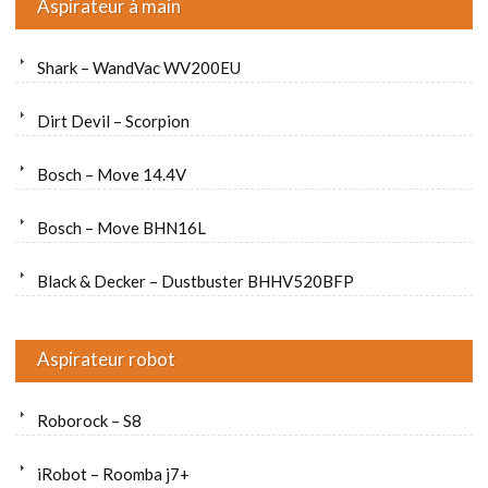
Aspirateur à main
Shark – WandVac WV200EU
Dirt Devil – Scorpion
Bosch – Move 14.4V
Bosch – Move BHN16L
Black & Decker – Dustbuster BHHV520BFP
Aspirateur robot
Roborock – S8
iRobot – Roomba j7+