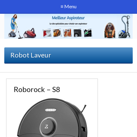
≡ Menu
Robot Laveur
Roborock – S8