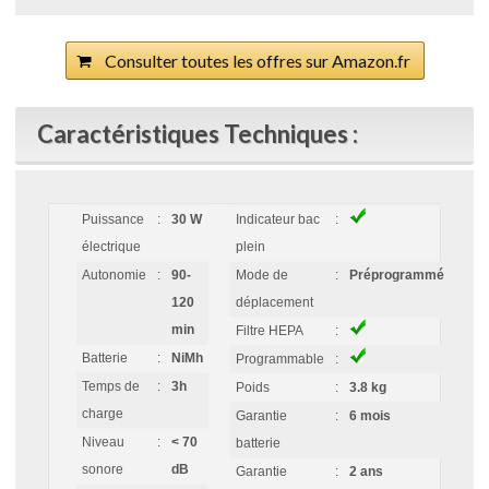
Consulter toutes les offres sur Amazon.fr
Caractéristiques Techniques :
Puissance
:
30 W
Indicateur bac
:
électrique
plein
Autonomie
:
90-
Mode de
:
Préprogrammé
120
déplacement
min
Filtre HEPA
:
Batterie
:
NiMh
Programmable
:
Temps de
:
3h
Poids
:
3.8 kg
charge
Garantie
:
6 mois
Niveau
:
< 70
batterie
sonore
dB
Garantie
:
2 ans