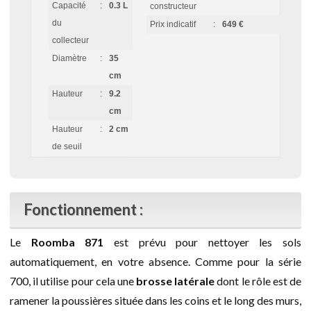
Capacité
:
0.3 L
constructeur
du
Prix indicatif
:
649 €
collecteur
Diamètre
:
35
cm
Hauteur
:
9.2
cm
Hauteur
:
2 cm
de seuil
Fonctionnement :
Le
Roomba 871
est prévu pour nettoyer les sols
automatiquement, en votre absence. Comme pour la série
700, il utilise pour cela une
brosse latérale
dont le rôle est de
ramener la poussières située dans les coins et le long des murs,