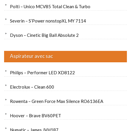
Polti – Unico MCV85 Total Clean & Turbo
Severin – S’Power nonstopXL MY 7114
Dyson – Cinetic Big Ball Absolute 2
Aspirateur avec sac
Philips – Performer LED XD8122
Electrolux – Clean 600
Rowenta – Green Force Max Silence RO6136EA
Hoover – Brave BV60PET
Numatic – James JVH187