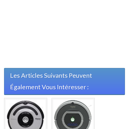
Les Articles Suivants Peuvent
Également Vous Intéresser :