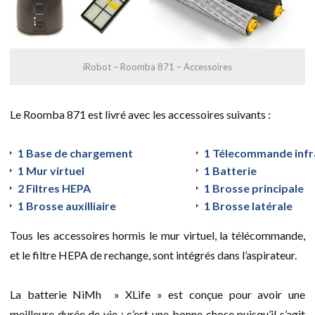
iRobot – Roomba 871 – Accessoires
Le Roomba 871 est livré avec les accessoires suivants :
1 Base de chargement
1 Télecommande inf
1 Mur virtuel
1 Batterie
2 Filtres HEPA
1 Brosse principale
1 Brosse auxilliaire
1 Brosse latérale
Tous les accessoires hormis le mur virtuel, la télécommande,
et le filtre HEPA de rechange, sont intégrés dans l’aspirateur.
La batterie NiMh » XLife » est conçue pour avoir une
meilleure durée de vie : c’est une bonne chose puisqu’il s’agit