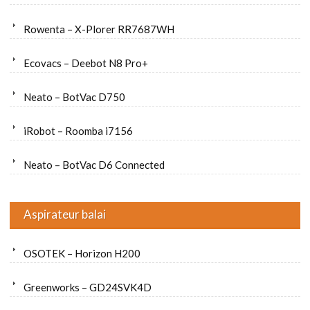
Rowenta – X-Plorer RR7687WH
Ecovacs – Deebot N8 Pro+
Neato – BotVac D750
iRobot – Roomba i7156
Neato – BotVac D6 Connected
Aspirateur balai
OSOTEK – Horizon H200
Greenworks – GD24SVK4D