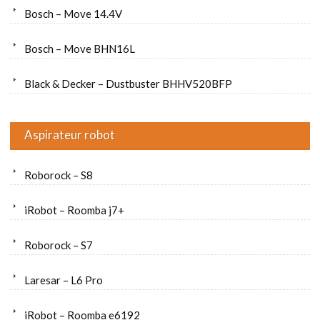
Bosch – Move 14.4V
Bosch – Move BHN16L
Black & Decker – Dustbuster BHHV520BFP
Aspirateur robot
Roborock – S8
iRobot – Roomba j7+
Roborock – S7
Laresar – L6 Pro
iRobot – Roomba e6192