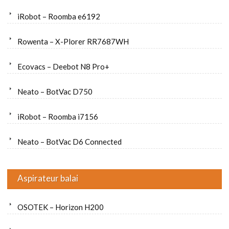
iRobot – Roomba e6192
Rowenta – X-Plorer RR7687WH
Ecovacs – Deebot N8 Pro+
Neato – BotVac D750
iRobot – Roomba i7156
Neato – BotVac D6 Connected
Aspirateur balai
OSOTEK – Horizon H200