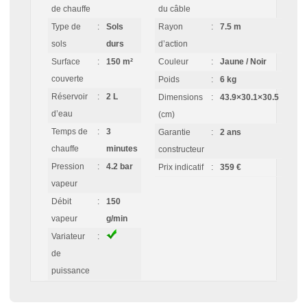
de chauffe
du câble
Type de
:
Sols
Rayon
:
7.5 m
sols
durs
d’action
Surface
:
150 m²
Couleur
:
Jaune / Noir
couverte
Poids
:
6 kg
Réservoir
:
2 L
Dimensions
:
43.9×30.1×30.5
d’eau
(cm)
Temps de
:
3
Garantie
:
2 ans
chauffe
minutes
constructeur
Pression
:
4.2 bar
Prix indicatif
:
359 €
vapeur
Débit
:
150
vapeur
g/min
Variateur
:
de
puissance