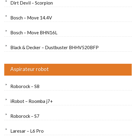
Dirt Devil – Scorpion
Bosch – Move 14.4V
Bosch – Move BHN16L
Black & Decker – Dustbuster BHHV520BFP
Aspirateur robot
Roborock – S8
iRobot – Roomba j7+
Roborock – S7
Laresar – L6 Pro