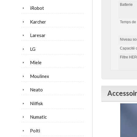
Batterie
iRobot
Karcher
Temps de
Laresar
Niveau so
LG
Capacité 
Filtre HE
Miele
Moulinex
Neato
Accessoir
Nilfisk
Numatic
Polti