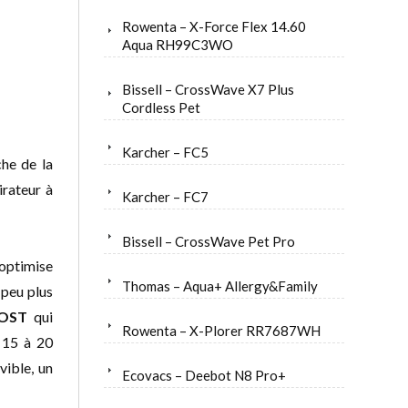
Rowenta – X-Force Flex 14.60
Aqua RH99C3WO
Bissell – CrossWave X7 Plus
Cordless Pet
Karcher – FC5
che de la
irateur à
Karcher – FC7
Bissell – CrossWave Pet Pro
optimise
Thomas – Aqua+ Allergy&Family
 peu plus
OST
qui
Rowenta – X-Plorer RR7687WH
 15 à 20
vible, un
Ecovacs – Deebot N8 Pro+