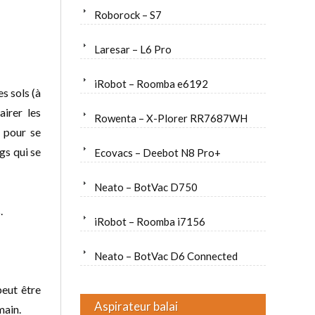
Roborock – S7
Laresar – L6 Pro
iRobot – Roomba e6192
es sols (à
airer les
Rowenta – X-Plorer RR7687WH
r pour se
gs qui se
Ecovacs – Deebot N8 Pro+
Neato – BotVac D750
.
iRobot – Roomba i7156
Neato – BotVac D6 Connected
peut être
Aspirateur balai
main.