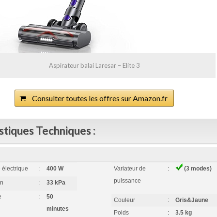
Aspirateur balai Laresar – Elite 3
Consulter toutes les offres sur Amazon.fr
stiques Techniques :
 électrique
:
400 W
Variateur de
:
(3 modes)
puissance
on
:
33 kPa
e
:
50
Couleur
:
Gris&Jaune
minutes
Poids
:
3.5 kg