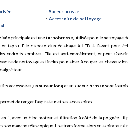
risée
Suceur brosse
Accessoire de nettoyage
al
risée
principale est une
turbobrosse
, utilisée pour le nettoyage d
s et tapis). Elle dispose d’un éclairage à LED à l’avant pour écl
les endroits sombres. Elle est anti-emmêlement, et peut s’ouvri
ssoire de nettoyage est inclus pour aider à couper les cheveux lon
malgré tout.
tits accessoires, un
suceur long
et un
suceur brosse
sont fournis
permet de ranger l’aspirateur et ses accessoires.
2 en 1, avec un bloc moteur et filtration à côté de la poignée : il 
ans son manche télescopique. Il se transforme alors en aspirateur à 