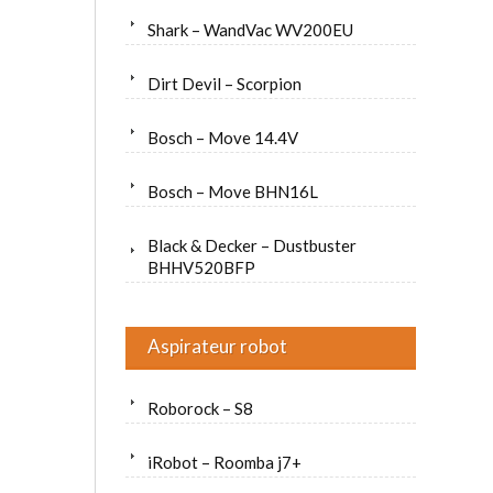
Shark – WandVac WV200EU
Dirt Devil – Scorpion
Bosch – Move 14.4V
Bosch – Move BHN16L
Black & Decker – Dustbuster
BHHV520BFP
Aspirateur robot
Roborock – S8
iRobot – Roomba j7+