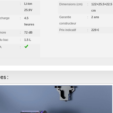
:
Li-ion
Dimensions (cm)
:
122×25.5×22.5
25.9V
cm
Garantie
:
2 ans
 charge
:
4.5
constructeur
heures
Prix indicatif
:
229 €
nore
:
72 dB
du bac
:
1.5 L
PA
:
es :