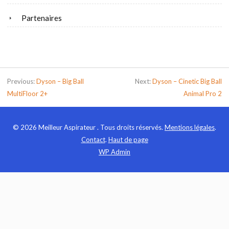
Partenaires
Previous:
Dyson – Big Ball
Next:
Dyson – Cinetic Big Ball
MultiFloor 2+
Animal Pro 2
© 2026 Meilleur Aspirateur . Tous droits réservés.
Mentions légales
.
Contact
.
Haut de page
WP
Admin