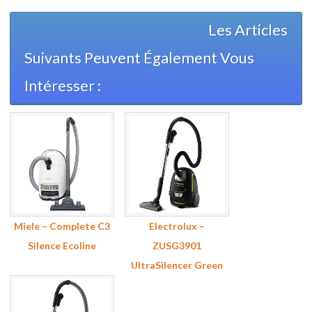
Les Articles
Suivants Peuvent Également Vous
Intéresser :
Miele – Complete C3
Electrolux –
Silence Ecoline
ZUSG3901
UltraSilencer Green