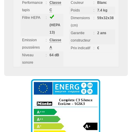
Performance
:
Classe
Couleur
:
Blanc
tapis
C
Poids
:
7.4 kg
Filtre HEPA
:
Dimensions
:
59x32x38
(HEPA
(cm)
13)
Garantie
:
2 ans
Emission
:
Classe
constructeur
poussières
A
Prix indicatif
:
€
Niveau
:
64 dB
sonore