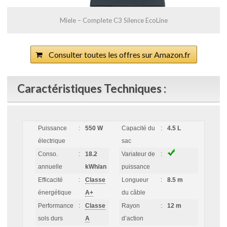
Miele – Complete C3 Silence EcoLine
Consulter toutes les offres sur Amazon.fr
Caractéristiques Techniques :
Puissance
:
550 W
Capacité du
:
4.5 L
électrique
sac
Conso.
:
18.2
Variateur de
:
annuelle
kWh/an
puissance
Efficacité
:
Classe
Longueur
:
8.5 m
énergétique
A+
du câble
Performance
:
Classe
Rayon
:
12 m
sols durs
A
d’action