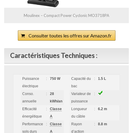
Moulinex – Compact Power Cyclonic MO3718PA
Consulter toutes les offres sur Amazon.fr
Caractéristiques Techniques :
Puissance
:
750 W
Capacité du
:
1.5 L
électrique
bac
Conso.
:
28
Variateur de
:
annuelle
kWh/an
puissance
Efficacité
:
Classe
Longueur
:
6.2 m
énergétique
A
du câble
Performance
:
Classe
Rayon
:
8.8 m
sols durs
A
d’action