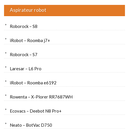
Aspirateur robot
Roborock – S8
iRobot – Roomba j7+
Roborock – S7
Laresar – L6 Pro
iRobot – Roomba e6192
Rowenta – X-Plorer RR7687WH
Ecovacs – Deebot N8 Pro+
Neato – BotVac D750