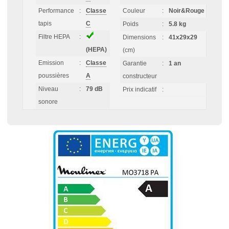
Performance
:
Classe
Couleur
:
Noir&Rouge
tapis
C
Poids
:
5.8 kg
Filtre HEPA
:
Dimensions
:
41x29x29
(HEPA)
(cm)
Emission
:
Classe
Garantie
:
1 an
poussières
A
constructeur
Niveau
:
79 dB
Prix indicatif
:
sonore