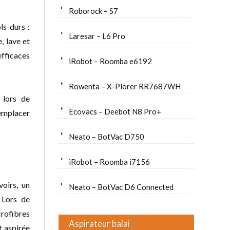
Roborock – S7
ls durs :
Laresar – L6 Pro
, lave et
efficaces
iRobot – Roomba e6192
Rowenta – X-Plorer RR7687WH
 lors de
Ecovacs – Deebot N8 Pro+
remplacer
Neato – BotVac D750
iRobot – Roomba i7156
voirs, un
Neato – BotVac D6 Connected
 Lors de
icrofibres
Aspirateur balai
t aspirée