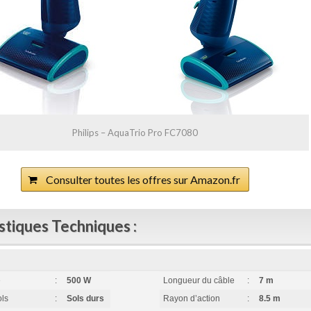
Philips – AquaTrio Pro FC7080
Consulter toutes les offres sur Amazon.fr
stiques Techniques :
e
:
500 W
Longueur du câble
:
7 m
ols
:
Sols durs
Rayon d’action
:
8.5 m