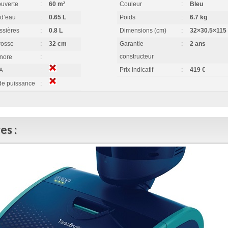
ouverte
:
60 m²
Couleur
:
Bleu
 d’eau
:
0.65 L
Poids
:
6.7 kg
ssières
:
0.8 L
Dimensions (cm)
:
32×30.5×115
rosse
:
32 cm
Garantie
:
2 ans
constructeur
nore
:
Prix indicatif
:
419 €
PA
:
 de puissance
:
es :