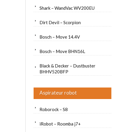
Shark – WandVac WV200EU
Dirt Devil – Scorpion
Bosch – Move 14.4V
Bosch – Move BHN16L
Black & Decker – Dustbuster
BHHV520BFP
Aspirateur robot
Roborock – S8
iRobot – Roomba j7+