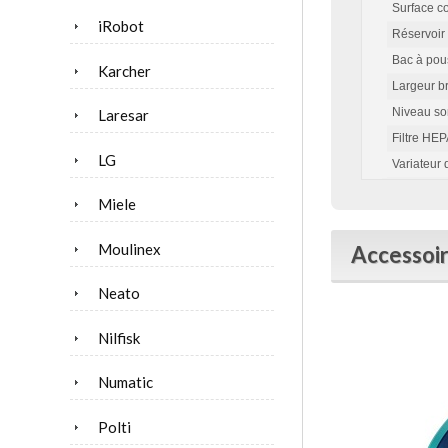
Surface c
iRobot
Réservoir
Bac à pou
Karcher
Largeur b
Niveau so
Laresar
Filtre HE
LG
Variateur
Miele
Moulinex
Accessoir
Neato
Nilfisk
Numatic
Polti