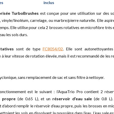
es
inclus
risée TurboBrushes
est conçue pour une utilisation sur des so
, vinyle/linoléum, carrelage, ou marbre/pierre naturelle. Elle aspire
ps. Elle utilise pour cela 2 brosses rotatives en microfibre très 
eau les sols durs.
tatives
sont de type
FC8054/02
. Elle sont autonettoyantes
âce à leur vitesse de rotation élevée, mais il est recommandé de les 
 cyclonique, sans remplacement de sac et sans filtre à nettoyer.
onctionnement est le suivant : l’AquaTrio Pro contient 2 réser
u propre
(de 0.65 L), et un
réservoir d’eau sale
(de 0.8 L).
faut d’abord remplir le réservoir d’eau propre, puis les brosses en m
ttoient les sols en dissolvant la poussière dans l’eau. L’eau sale es