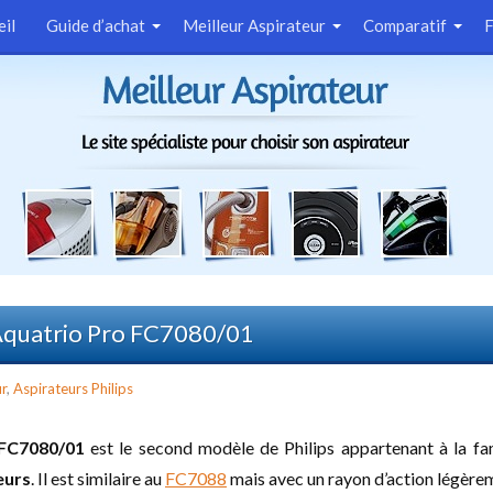
eil
Guide d’achat
Meilleur Aspirateur
Comparatif
 Aquatrio Pro FC7080/01
ur
,
Aspirateurs Philips
 FC7080/01
est le second modèle de Philips appartenant à la fa
eurs
. Il est similaire au
FC7088
mais avec un rayon d’action légère