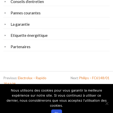
Conseils d’entretien
Pannes courantes
La garantie
Etiquette énergétique
Partenaires
Previous:
Electrolux – Rapido
Next:
Philips – FC6148/01
ZB4108
Nous utilisons des cookies pour vous garantir la meilleure
expérience sur notre site. Si vous continuez à utiliser ce
dernier, nous considérerons que vous acceptez l'utilisation des
© 2026 Meilleur Aspirateur . Tous droits réservés.
Mentions légales
.
cookies.
Contact
.
Haut de page
WP
Admin