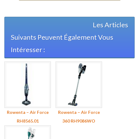
Les Articles
Suivants Peuvent Également Vous
Intéresser :
Rowenta – Air Force
Rowenta – Air Force
RH8565.01
360 RH9086WO