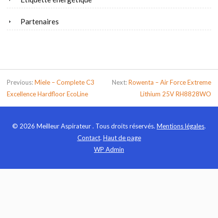
Partenaires
Previous:
Miele – Complete C3
Next:
Rowenta – Air Force Extreme
Excellence Hardfloor EcoLine
Lithium 25V RH8828WO
© 2026 Meilleur Aspirateur . Tous droits réservés.
Mentions légales
.
Contact
.
Haut de page
WP
Admin