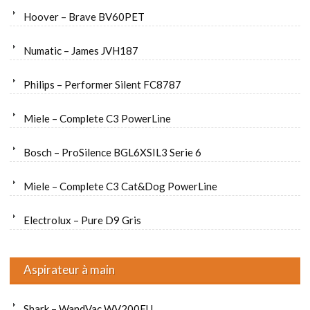
Hoover – Brave BV60PET
Numatic – James JVH187
Philips – Performer Silent FC8787
Miele – Complete C3 PowerLine
Bosch – ProSilence BGL6XSIL3 Serie 6
Miele – Complete C3 Cat&Dog PowerLine
Electrolux – Pure D9 Gris
Aspirateur à main
Shark – WandVac WV200EU