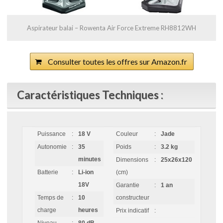
Aspirateur balai – Rowenta Air Force Extreme RH8812WH
Consulter toutes les offres sur Amazon.fr
Caractéristiques Techniques :
Puissance
:
18 V
Couleur
:
Jade
Autonomie
:
35
Poids
:
3.2 kg
minutes
Dimensions
:
25x26x120
Batterie
:
Li-ion
(cm)
18V
Garantie
:
1 an
Temps de
:
10
constructeur
charge
heures
Prix indicatif
: