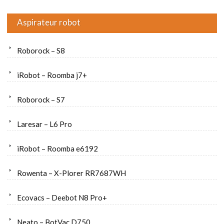
Aspirateur robot
Roborock – S8
iRobot – Roomba j7+
Roborock – S7
Laresar – L6 Pro
iRobot – Roomba e6192
Rowenta – X-Plorer RR7687WH
Ecovacs – Deebot N8 Pro+
Neato – BotVac D750