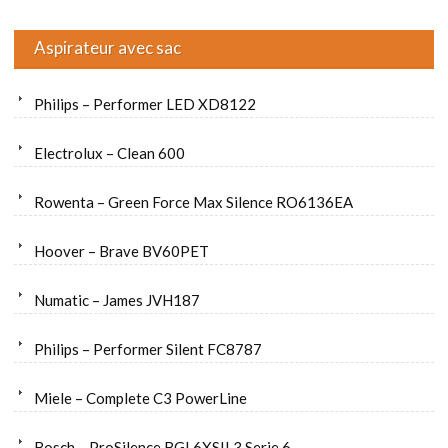
Aspirateur avec sac
Philips – Performer LED XD8122
Electrolux – Clean 600
Rowenta – Green Force Max Silence RO6136EA
Hoover – Brave BV60PET
Numatic – James JVH187
Philips – Performer Silent FC8787
Miele – Complete C3 PowerLine
Bosch – ProSilence BGL6XSIL3 Serie 6