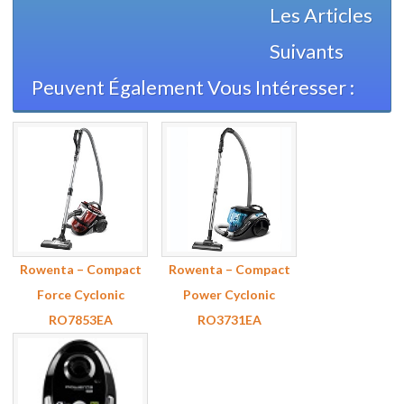
Les Articles
Suivants
Peuvent Également Vous Intéresser :
Rowenta – Compact
Rowenta – Compact
Force Cyclonic
Power Cyclonic
RO7853EA
RO3731EA