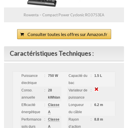
Rowenta – Compact Power Cyclonic RO3753EA
Consulter toutes les offres sur Amazon.fr
Caractéristiques Techniques :
Puissance
:
750 W
Capacité du
:
1.5 L
électrique
bac
Conso.
:
28
Variateur de
:
annuelle
kWh/an
puissance
Efficacité
:
Classe
Longueur
:
6.2 m
énergétique
A
du câble
Performance
:
Classe
Rayon
:
8.8 m
sols durs
A
d’action