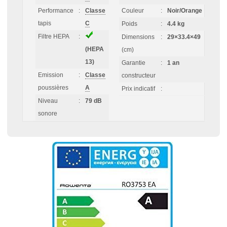
Performance
:
Classe
Couleur
:
Noir/Orange
tapis
C
Poids
:
4.4 kg
Filtre HEPA
:
Dimensions
:
29×33.4×49
(HEPA
(cm)
13)
Garantie
:
1 an
Emission
:
Classe
constructeur
poussières
A
Prix indicatif
:
Niveau
:
79 dB
sonore