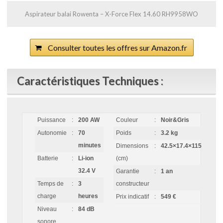
Aspirateur balai Rowenta – X-Force Flex 14.60 RH9958WO
Consulter toutes les offres sur Amazon.fr
Caractéristiques Techniques :
Puissance
:
200 AW
Couleur
:
Noir&Gris
Autonomie
:
70
Poids
:
3.2 kg
minutes
Dimensions
:
42.5×17.4×115
Batterie
:
Li-ion
(cm)
32.4 V
Garantie
:
1 an
Temps de
:
3
constructeur
charge
heures
Prix indicatif
:
549 €
Niveau
:
84 dB
sonore