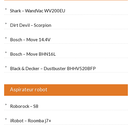
Shark – WandVac WV200EU
Dirt Devil – Scorpion
Bosch – Move 14.4V
Bosch – Move BHN16L
Black & Decker – Dustbuster BHHV520BFP
Aspirateur robot
Roborock – S8
iRobot – Roomba j7+