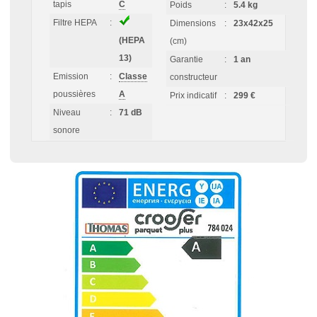
tapis
C
Poids
:
5.4 kg
Filtre HEPA
:
Dimensions
:
23x42x25
(HEPA
(cm)
13)
Garantie
:
1 an
Emission
:
Classe
constructeur
poussières
A
Prix indicatif
:
299 €
Niveau
:
71 dB
sonore