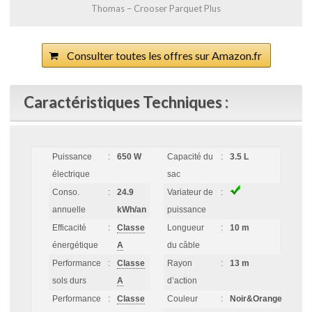
Thomas – Crooser Parquet Plus
Consulter toutes les offres sur Amazon.fr
Caractéristiques Techniques :
Puissance
:
650 W
Capacité du
:
3.5 L
électrique
sac
Conso.
:
24.9
Variateur de
:
annuelle
kWh/an
puissance
Efficacité
:
Classe
Longueur
:
10 m
énergétique
A
du câble
Performance
:
Classe
Rayon
:
13 m
sols durs
A
d’action
Performance
:
Classe
Couleur
:
Noir&Orange