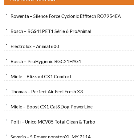
Rowenta – Silence Force Cyclonic Effitech RO7954EA
Bosch – BGS41PET1 Série 6 ProAnimal
Electrolux – Animal 600
Bosch – ProHygienic BGC21HYG1
Miele – Blizzard CX1 Comfort
Thomas – Perfect Air Feel Fresh X3
Miele – Boost CX1 Cat&Dog PowerLine
Polti – Unico MCV85 Total Clean & Turbo
Severin – S’Power nonstopXL MY 7114