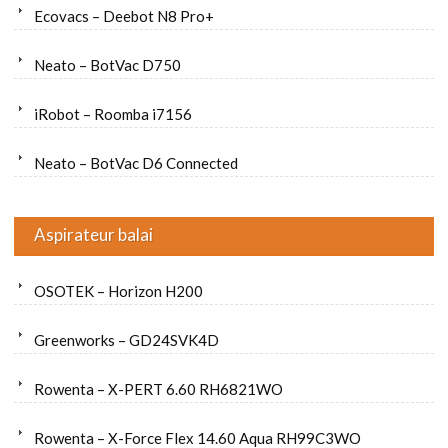
Ecovacs – Deebot N8 Pro+
Neato – BotVac D750
iRobot – Roomba i7156
Neato – BotVac D6 Connected
Aspirateur balai
OSOTEK – Horizon H200
Greenworks – GD24SVK4D
Rowenta – X-PERT 6.60 RH6821WO
Rowenta – X-Force Flex 14.60 Aqua RH99C3WO