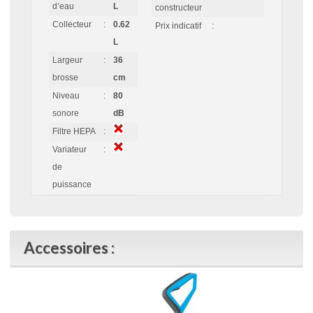
d’eau
L
constructeur
Collecteur
:
0.62
Prix indicatif
:
L
Largeur
:
36
brosse
cm
Niveau
:
80
sonore
dB
Filtre HEPA
:
Variateur
:
de
puissance
Accessoires :