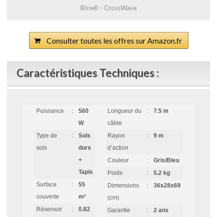
Bissell – CrossWave
Consulter toutes les offres sur Amazon.fr
Caractéristiques Techniques :
Puissance
:
560
Longueur du
:
7.5 m
W
câble
Type de
:
Sols
Rayon
:
9 m
sols
durs
d’action
+
Couleur
:
Gris/Bleu
Tapis
Poids
:
5.2 kg
Surface
:
55
Dimensions
:
36x28x69
couverte
m²
(cm)
Réservoir
:
0.82
Garantie
:
2 ans