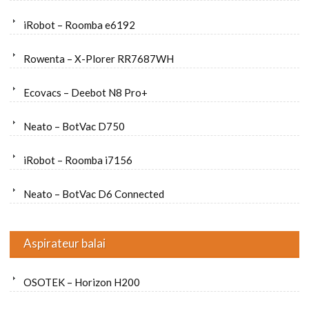
iRobot – Roomba e6192
Rowenta – X-Plorer RR7687WH
Ecovacs – Deebot N8 Pro+
Neato – BotVac D750
iRobot – Roomba i7156
Neato – BotVac D6 Connected
Aspirateur balai
OSOTEK – Horizon H200