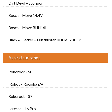
Dirt Devil – Scorpion
Bosch – Move 14.4V
Bosch – Move BHN16L
Black & Decker – Dustbuster BHHV520BFP
Aspirateur robot
Roborock – S8
iRobot – Roomba j7+
Roborock – S7
Laresar – L6 Pro