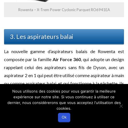
Rowenta – X-Trem Power Cyclonic Parquet RO6941EA
3. Les aspirateurs balai
La nouvelle gamme d’aspirateurs balais de Rowenta est
composée par la famille
Air Force 360
, qui adopte un design
rappelant celui des aspirateurs sans fils de Dyson, avec un
aspirateur 2 en 1 qui peut être utilisé comme aspirateur à main
ou comme aspirateur balai, et qui fonctionne à la gâchette. Ils
fonctionnent avec des batteries Li-ion 21.9V, ont une
Nous utilisons des cookies pour vous garantir la meilleure
expérience sur notre site. Si vous continuez à utiliser ce
autonomie de l’ordre de 30 minutes, et une capacité de 0.4L.
dernier, nous considérerons que vous acceptez l'utilisation des
cookies.
On peut aussi encore trouver les anciennes générations des
Ok
Air Force Extreme, qui ont une apparence plus classique :