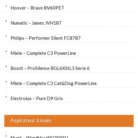
Hoover – Brave BV60PET
Numatic – James JVH187
Philips – Performer Silent FC8787
Miele – Complete C3 PowerLine
Bosch – ProSilence BGL6XSIL3 Serie 6
Miele – Complete C3 Cat&Dog PowerLine
Electrolux – Pure D9 Gris
Aspirateur à main
Shark – WandVac WV200EU