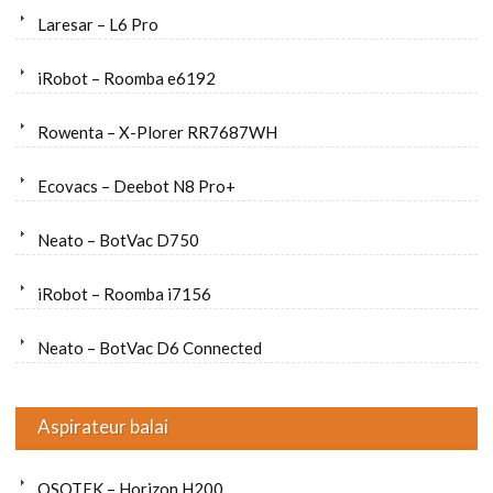
Laresar – L6 Pro
iRobot – Roomba e6192
Rowenta – X-Plorer RR7687WH
Ecovacs – Deebot N8 Pro+
Neato – BotVac D750
iRobot – Roomba i7156
Neato – BotVac D6 Connected
Aspirateur balai
OSOTEK – Horizon H200