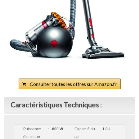
Consulter toutes les offres sur Amazon.fr
Caractéristiques Techniques :
Puissance
:
800 W
Capacité du
:
1.8 L
électrique
sac