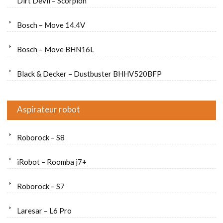
Dirt Devil – Scorpion
Bosch – Move 14.4V
Bosch – Move BHN16L
Black & Decker – Dustbuster BHHV520BFP
Aspirateur robot
Roborock – S8
iRobot – Roomba j7+
Roborock – S7
Laresar – L6 Pro