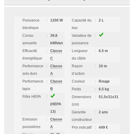
Puissance
:
1200 W
Capacité du
:
2 L
électrique
bac
Conso.
:
39.8
Variateur de
:
annuelle
kWh/an
puissance
Efficacité
:
Classe
Longueur
:
6.5 m
énergétique
C
du câble
Performance
:
Classe
Rayon
:
10 m
sols durs
A
d’action
Performance
:
Classe
Couleur
:
Rouge
tapis
B
Poids
:
6.5 kg
Filtre HEPA
:
Dimensions
:
51.5x31x31
(HEPA
(cm)
13)
Garantie
:
2 ans
Emission
:
Classe
constructeur
poussières
A
Prix indicatif
:
449 €