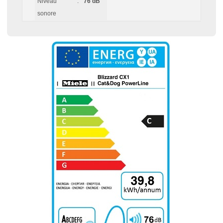
Niveau
:
76 dB
sonore