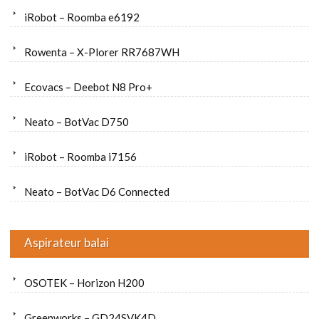
iRobot – Roomba e6192
Rowenta – X-Plorer RR7687WH
Ecovacs – Deebot N8 Pro+
Neato – BotVac D750
iRobot – Roomba i7156
Neato – BotVac D6 Connected
Aspirateur balai
OSOTEK – Horizon H200
Greenworks – GD24SVK4D