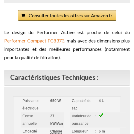
Consulter toutes les offres sur Amazon.fr
Le design du Performer Active est proche de celui du
Performer Compact FC8373
, mais avec des dimensions plus
importantes et des meilleures performances (notamment
pour la qualité de filtration).
Caractéristiques Techniques :
Puissance
:
650 W
Capacité du
:
4 L
électrique
sac
Conso.
:
27
Variateur de
:
annuelle
kWh/an
puissance
Efficacité
:
Classe
Longueur
:
6 m