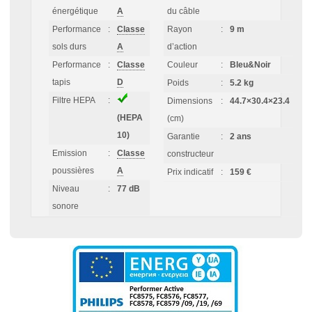
énergétique
A
du câble
Performance
:
Classe
Rayon
:
9 m
sols durs
A
d’action
Performance
:
Classe
Couleur
:
Bleu&Noir
tapis
D
Poids
:
5.2 kg
Filtre HEPA
:
Dimensions
:
44.7×30.4×23.4
(HEPA
(cm)
10)
Garantie
:
2 ans
Emission
:
Classe
constructeur
poussières
A
Prix indicatif
:
159 €
Niveau
:
77 dB
sonore