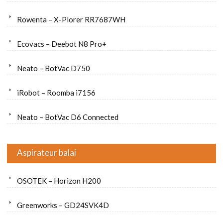
Rowenta – X-Plorer RR7687WH
Ecovacs – Deebot N8 Pro+
Neato – BotVac D750
iRobot – Roomba i7156
Neato – BotVac D6 Connected
Aspirateur balai
OSOTEK – Horizon H200
Greenworks – GD24SVK4D