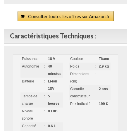
Consulter toutes les offres sur Amazon.fr
Caractéristiques Techniques :
Puissance
:
18 V
Couleur
:
Titane
Autonomie
:
40
Poids
:
2.9 kg
minutes
Dimensions
:
Batterie
:
Li-ion
(cm)
18V
Garantie
:
2 ans
Temps de
:
5
constructeur
charge
heures
Prix indicatif
:
199 €
Niveau
:
83 dB
sonore
Capacité
:
0.6 L