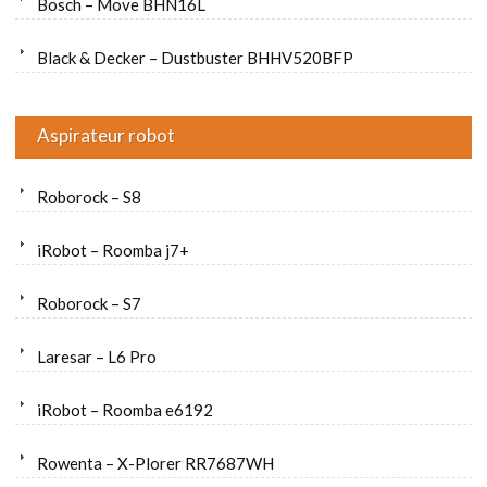
Bosch – Move BHN16L
Black & Decker – Dustbuster BHHV520BFP
Aspirateur robot
Roborock – S8
iRobot – Roomba j7+
Roborock – S7
Laresar – L6 Pro
iRobot – Roomba e6192
Rowenta – X-Plorer RR7687WH