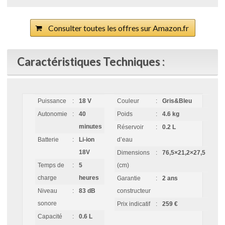
Consulter toutes les offres sur Amazon.fr
Caractéristiques Techniques :
Puissance
:
18 V
Couleur
:
Gris&Bleu
Autonomie
:
40
Poids
:
4.6 kg
minutes
Réservoir
:
0.2 L
Batterie
:
Li-ion
d’eau
18V
Dimensions
:
76,5×21,2×27,5
Temps de
:
5
(cm)
charge
heures
Garantie
:
2 ans
Niveau
:
83 dB
constructeur
sonore
Prix indicatif
:
259 €
Capacité
:
0.6 L