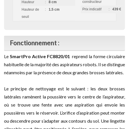
constructeur
Hauteur
:
8 cm
Prix indicatif
:
439 €
Hauteur de
:
1.5 cm
seuil
Fonctionnement :
Le
SmartPro Active FC8820/01
reprend la forme circulaire
habituelle de la majorité des aspirateurs robots. Il se distingue
néanmoins par la présence de deux grandes brosses latérales.
Le principe de nettoyage est le suivant : les deux brosses
latérales ramènent la poussière vers le centre de l’aspirateur,
où se trouve une fente avec une aspiration qui envoie les
poussières vers le réservoir. L’orifice d’aspiration peut monter
ou descendre pour s’adapter aux contours du sol. Une lingette
clipsable peut être positionnée à l’arrière, pour ramasser les