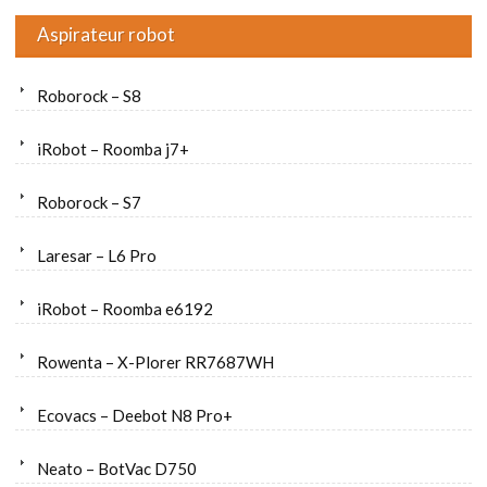
Aspirateur robot
Roborock – S8
iRobot – Roomba j7+
Roborock – S7
Laresar – L6 Pro
iRobot – Roomba e6192
Rowenta – X-Plorer RR7687WH
Ecovacs – Deebot N8 Pro+
Neato – BotVac D750