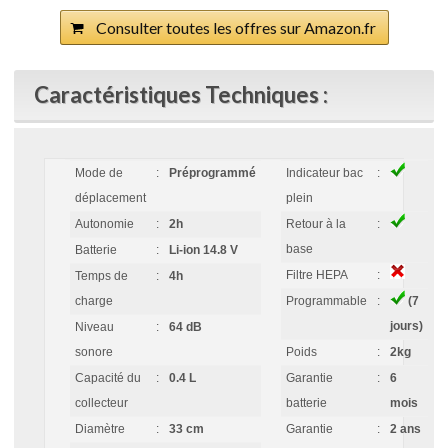
Consulter toutes les offres sur Amazon.fr
Caractéristiques Techniques :
Mode de
:
Préprogrammé
Indicateur bac
:
déplacement
plein
Autonomie
:
2h
Retour à la
:
base
Batterie
:
Li-ion 14.8 V
Filtre HEPA
:
Temps de
:
4h
charge
Programmable
:
(7
jours)
Niveau
:
64 dB
sonore
Poids
:
2kg
Capacité du
:
0.4 L
Garantie
:
6
collecteur
batterie
mois
Diamètre
:
33 cm
Garantie
:
2 ans