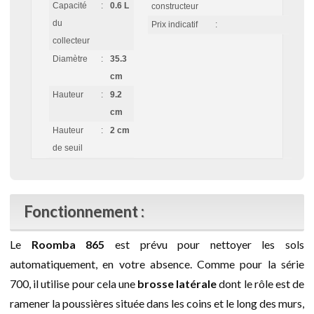
Capacité
:
0.6 L
constructeur
du
Prix indicatif
:
collecteur
Diamètre
:
35.3
cm
Hauteur
:
9.2
cm
Hauteur
:
2 cm
de seuil
Fonctionnement :
Le
Roomba 865
est prévu pour nettoyer les sols
automatiquement, en votre absence. Comme pour la série
700, il utilise pour cela une
brosse latérale
dont le rôle est de
ramener la poussières située dans les coins et le long des murs,