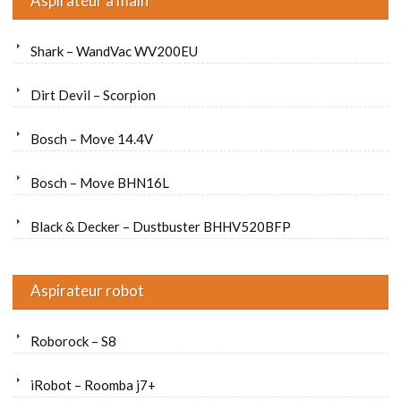
Aspirateur à main
Shark – WandVac WV200EU
Dirt Devil – Scorpion
Bosch – Move 14.4V
Bosch – Move BHN16L
Black & Decker – Dustbuster BHHV520BFP
Aspirateur robot
Roborock – S8
iRobot – Roomba j7+