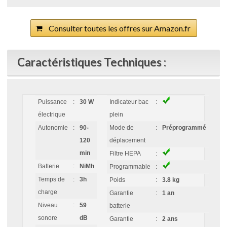
Consulter toutes les offres sur Amazon.fr
Caractéristiques Techniques :
Puissance
:
30 W
Indicateur bac
:
électrique
plein
Autonomie
:
90-
Mode de
:
Préprogrammé
120
déplacement
min
Filtre HEPA
:
Batterie
:
NiMh
Programmable
:
Temps de
:
3h
Poids
:
3.8 kg
charge
Garantie
:
1 an
Niveau
:
59
batterie
sonore
dB
Garantie
:
2 ans