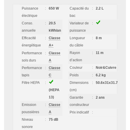
Puissance
:
650 W
Capacité du
:
2.2 L
électrique
bac
Conso.
:
20.5
Variateur de
:
annuelle
kWh/an
puissance
Efficacité
:
Classe
Longueur
:
8 m
énergétique
A+
du câble
Rayon
:
11 m
Performance
:
Classe
d’action
sols durs
A
Couleur
:
Noir&Cuivre
Performance
:
Classe
tapis
C
Poids
:
6.2 kg
Filtre HEPA
:
Dimensions
:
50.6x31x31.7
(HEPA
(cm)
13)
Garantie
:
2 ans
Emission
:
Classe
constructeur
poussières
A
Prix indicatif
:
Niveau
:
75 dB
sonore