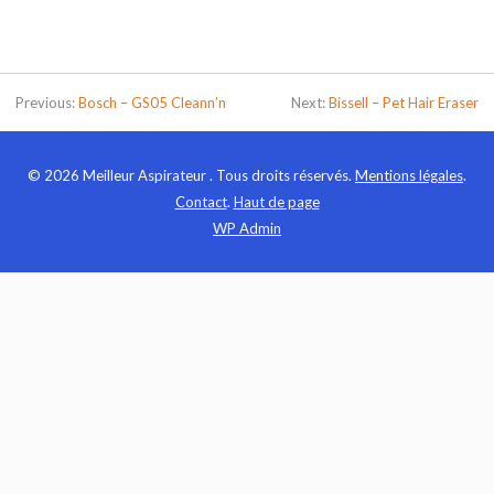
Previous:
Bosch – GS05 Cleann’n
Next:
Bissell – Pet Hair Eraser
© 2026 Meilleur Aspirateur . Tous droits réservés.
Mentions légales
.
Contact
.
Haut de page
WP
Admin