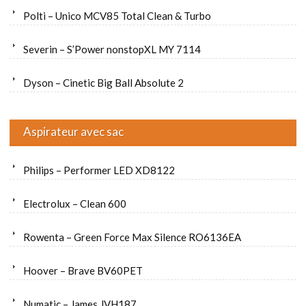
Polti – Unico MCV85 Total Clean & Turbo
Severin – S’Power nonstopXL MY 7114
Dyson – Cinetic Big Ball Absolute 2
Aspirateur avec sac
Philips – Performer LED XD8122
Electrolux – Clean 600
Rowenta – Green Force Max Silence RO6136EA
Hoover – Brave BV60PET
Numatic – James JVH187