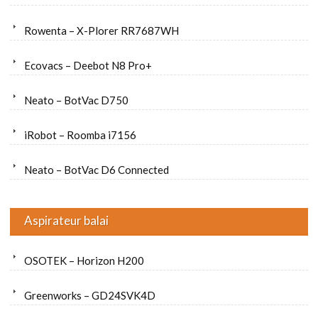
Rowenta – X-Plorer RR7687WH
Ecovacs – Deebot N8 Pro+
Neato – BotVac D750
iRobot – Roomba i7156
Neato – BotVac D6 Connected
Aspirateur balai
OSOTEK – Horizon H200
Greenworks – GD24SVK4D