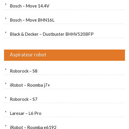
Bosch – Move 14.4V
Bosch – Move BHN16L
Black & Decker – Dustbuster BHHV520BFP
Aspirateur robot
Roborock – S8
iRobot – Roomba j7+
Roborock – S7
Laresar – L6 Pro
iRobot – Roomba e6192