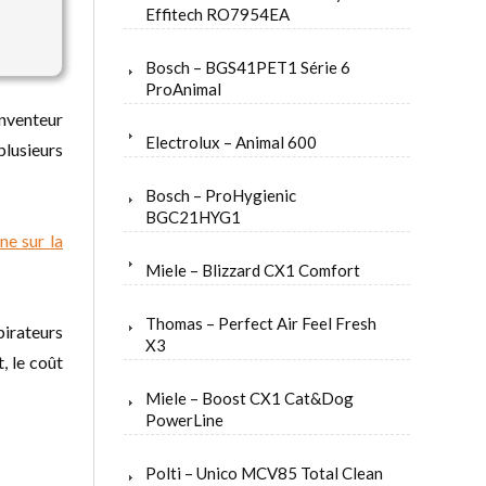
Effitech RO7954EA
Bosch – BGS41PET1 Série 6
ProAnimal
nventeur
Electrolux – Animal 600
plusieurs
Bosch – ProHygienic
BGC21HYG1
ne sur la
Miele – Blizzard CX1 Comfort
Thomas – Perfect Air Feel Fresh
pirateurs
X3
, le coût
Miele – Boost CX1 Cat&Dog
PowerLine
Polti – Unico MCV85 Total Clean