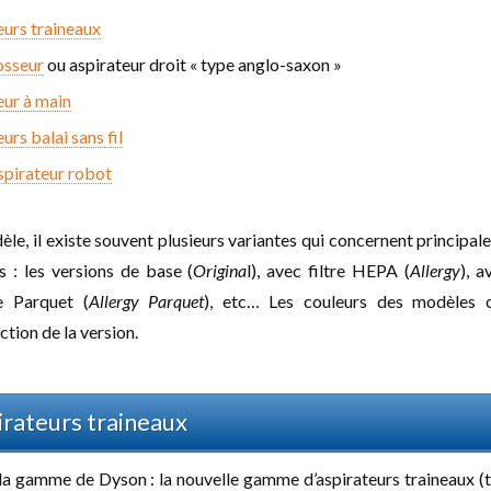
eurs traineaux
osseur
ou aspirateur droit « type anglo-saxon »
eur à main
urs balai sans fil
spirateur robot
e, il existe souvent plusieurs variantes qui concernent principal
s : les versions de base (
Origina
l), avec filtre HEPA (
Allergy
), a
 Parquet (
Allergy Parquet
), etc… Les couleurs des modèles 
tion de la version.
irateurs traineaux
 la gamme de Dyson : la nouvelle gamme d’aspirateurs traineaux (