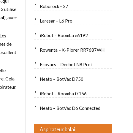
e
, qui
Roborock – S7
3 utilise
al
), avec
Laresar – L6 Pro
 Les
iRobot – Roomba e6192
nes de
Rowenta – X-Plorer RR7687WH
oscillent
Ecovacs – Deebot N8 Pro+
lle
re. Cela
Neato – BotVac D750
pirateur.
iRobot – Roomba i7156
Neato – BotVac D6 Connected
Aspirateur balai