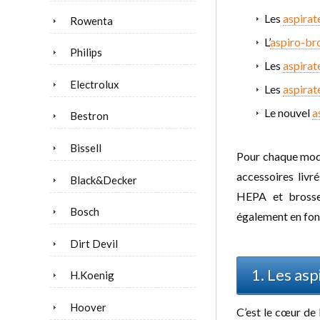
Les
aspirat
Rowenta
L’
aspiro-br
Philips
Les
aspirat
Electrolux
Les
aspirate
Le nouvel
a
Bestron
Bissell
Pour chaque modèl
accessoires livré
Black&Decker
HEPA et brosse
Bosch
également en fonc
Dirt Devil
1. Les asp
H.Koenig
Hoover
C’est le cœur de