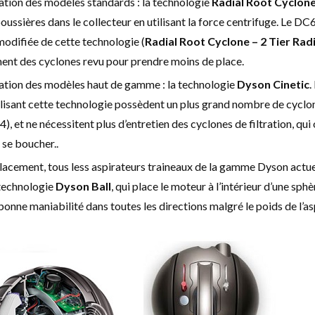
ration des modèles standards : la technologie
Radial Root Cyclon
oussières dans le collecteur en utilisant la force centrifuge. Le DC6
modifiée de cette technologie (
Radial Root Cyclone – 2 Tier Radi
nt des cyclones revu pour prendre moins de place.
ration des modèles haut de gamme : la technologie
Dyson Cinetic
.
lisant cette technologie possèdent un plus grand nombre de cyclo
54), et ne nécessitent plus d’entretien des cyclones de filtration, qui 
 se boucher..
lacement, tous less aspirateurs traineaux de la gamme Dyson actue
a technologie
Dyson Ball
, qui place le moteur à l’intérieur d’une sphè
bonne maniabilité dans toutes les directions malgré le poids de l’as