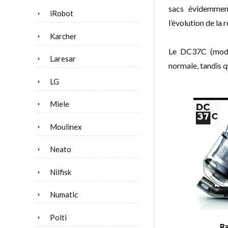
sacs évidemment
iRobot
l’évolution de la
Karcher
Le DC37C (modèl
Laresar
normale, tandis 
LG
Miele
Moulinex
Neato
Nilfisk
Numatic
Polti